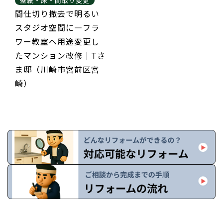
壁紙・床・間取り変更
間仕切り撤去で明るい
スタジオ空間に—フラ
ワー教室へ用途変更し
たマンション改修｜Tさ
ま邸（川崎市宮前区宮
崎）