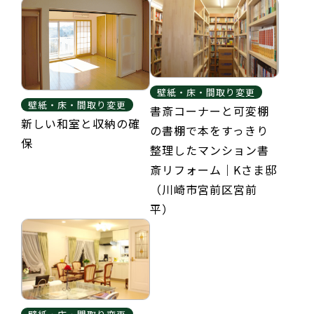
壁紙・床・間取り変更
壁紙・床・間取り変更
書斎コーナーと可変棚
新しい和室と収納の確
の書棚で本をすっきり
保
整理したマンション書
斎リフォーム｜Kさま邸
（川崎市宮前区宮前
平）