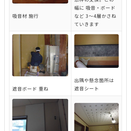
幅に 吸音・ボード
など 3～4層かさね
吸音材 施行
ていきます
出隅や懸念箇所は
遮音シート
遮音ボード 重ね