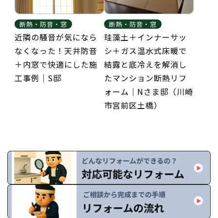
断熱・防音・窓
断熱・防音・窓
近隣の騒音が気になら
珪藻土＋インナーサッ
なくなった！天井防音
シ＋ガス温水式床暖で
＋内窓で快適にした施
結露と底冷えを解消し
工事例｜S邸
たマンション断熱リフ
ォーム｜Nさま邸（川崎
市宮前区土橋）